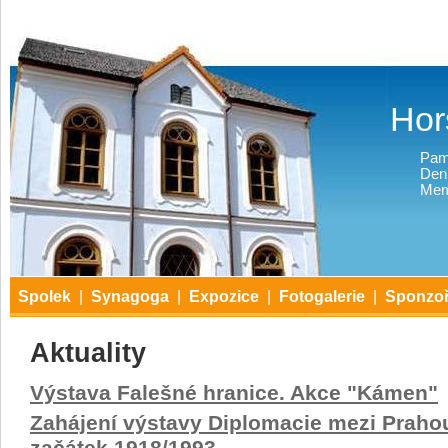
Hor
Pam
Den
Mem
Spolek
|
Synagoga
|
Expozice
|
Fotogalerie
|
Sponzoř
Aktuality
Výstava Falešné hranice. Akce "Kámen"
Zahájení výstavy Diplomacie mezi Prahou