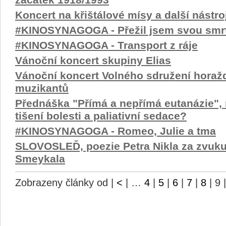
začátek 1918/1993
Koncert na křištálové mísy a další nástro
#KINOSYNAGOGA - Přežil jsem svou smr
#KINOSYNAGOGA - Transport z ráje
Vánoční koncert skupiny Elias
Vánoční koncert Volného sdružení horaž
muzikantů
Přednáška "Přímá a nepřímá eutanázie", 
tišení bolesti a paliativní sedace?
#KINOSYNAGOGA - Romeo, Julie a tma
SLOVOSLEĎ, poezie Petra Nikla za zvuku
Smeykala
Zobrazeny články od
|
<
| …
4
|
5
|
6
|
7
|
8
|
9