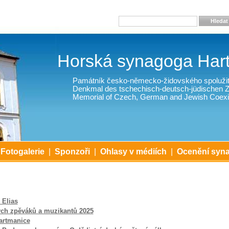
Hledat
Horská synagoga Har
Památník česko-německo-židovského spolužit
Denkmal des tschechisch-deutsch-jüdischen
Memorial of Czech, German and Jewish Coexi
Fotogalerie
|
Sponzoři
|
Ohlasy v médiích
|
Ocenění syn
 Elias
ých zpěváků a muzikantů 2025
artmanice