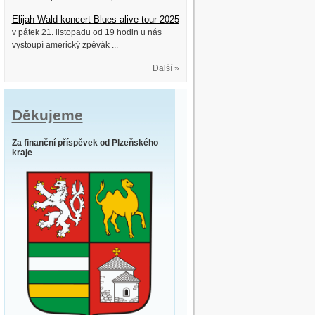
Elijah Wald koncert Blues alive tour 2025
v pátek 21. listopadu od 19 hodin u nás
vystoupí americký zpěvák ...
Další »
Děkujeme
Za finanční příspěvek od Plzeňského
kraje