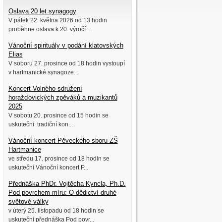
Oslava 20 let synagogy
V pátek 22. května 2026 od 13 hodin
proběhne oslava k 20. výročí ...
Vánoční spirituály v podání klatovských
Elias
V soboru 27. prosince od 18 hodin vystoupí
v hartmanické synagoze...
Koncert Volného sdružení
horažďovických zpěváků a muzikantů
2025
V sobotu 20. prosince od 15 hodin se
uskuteční tradiční kon...
Vánoční koncert Pěveckého sboru ZŠ
Hartmanice
ve středu 17. prosince od 18 hodin se
uskuteční Vánoční koncert P...
Přednáška PhDr. Vojtěcha Kyncla, Ph.D.
Pod povrchem míru: O dědictví druhé
světové války
v úterý 25. listopadu od 18 hodin se
uskuteční přednáška Pod povr...