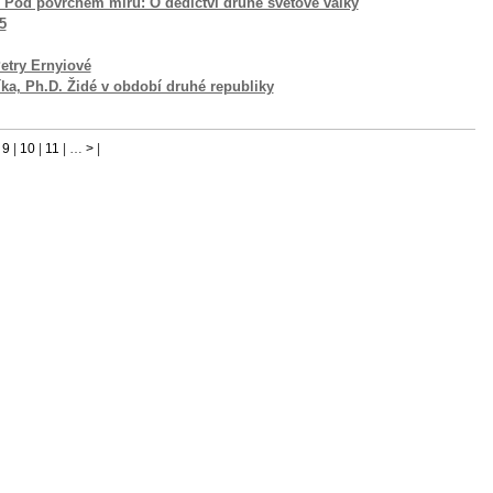
 Pod povrchem míru: O dědictví druhé světové války
5
etry Ernyiové
ka, Ph.D. Židé v období druhé republiky
|
9
|
10
|
11
| …
>
|