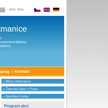
RSS
|
PDA
tmanice
í
 Zusammenlebens
stence
agogy
|
Kontakt
» Město Hartmanice
» Židovská obec v Praze
» Návštěvní kniha
Program akcí