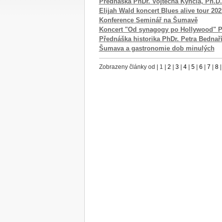
Přednáška PhDr. Vojtěcha Kyncla, Ph.D.
Elijah Wald koncert Blues alive tour 202
Konference Seminář na Šumavě
Koncert "Od synagogy po Hollywood" P
Přednáška historika PhDr. Petra Bednaří
Šumava a gastronomie dob minulých
Zobrazeny články od
|
1
|
2
|
3
|
4
|
5
|
6
|
7
|
8