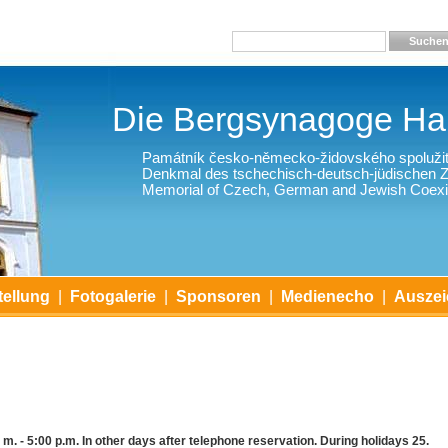
Suche
Die Bergsynagoge Har
Památník česko-německo-židovského spolužit
Denkmal des tschechisch-deutsch-jüdischen
Memorial of Czech, German and Jewish Coexi
ellung
|
Fotogalerie
|
Sponsoren
|
Medienecho
|
Ausze
a. m. - 5:00 p.m. In other days after telephone reservation. During holidays 25.