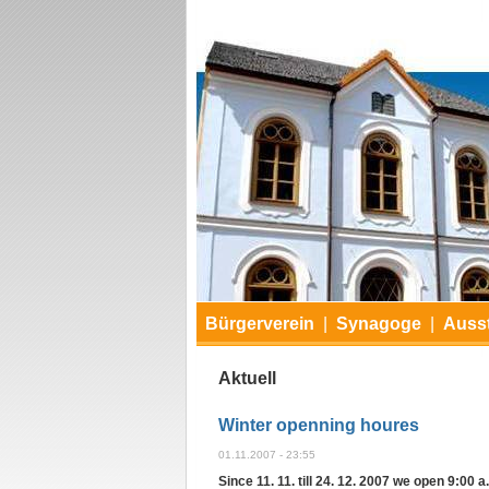
Bürgerverein
|
Synagoge
|
Ausst
Aktuell
Winter openning houres
01.11.2007 - 23:55
Since 11. 11. till 24. 12. 2007 we open 9:00 