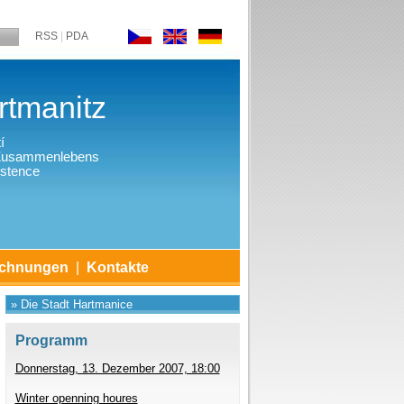
RSS
|
PDA
n
tmanitz
í
 Zusammenlebens
stence
ichnungen
|
Kontakte
» Die Stadt Hartmanice
Programm
Donnerstag, 13. Dezember 2007, 18:00
Winter openning houres