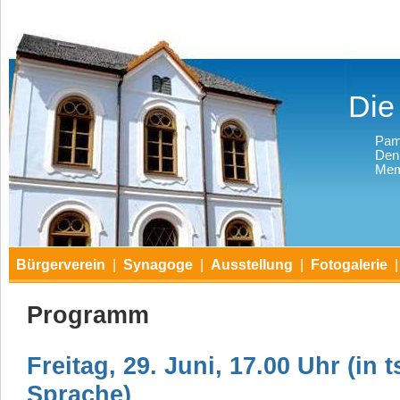
Die
Pam
Den
Mem
Bürgerverein
|
Synagoge
|
Ausstellung
|
Fotogalerie
|
Programm
Freitag, 29. Juni, 17.00 Uhr (in
Sprache)