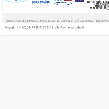
Horská synagoga Hartmanice, 342 00 Sušice, IČ: 2660 6224, DIČ CZ26606224, Bankovní 
Copyright © 2010 HARTMANICE.CZ, alle Rechte vorbehalten