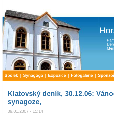
Hor
Pam
Den
Mem
Spolek
|
Synagoga
|
Expozice
|
Fotogalerie
|
Sponzoř
Klatovský deník, 30.12.06: Váno
synagoze,
09.01.2007 - 15:14