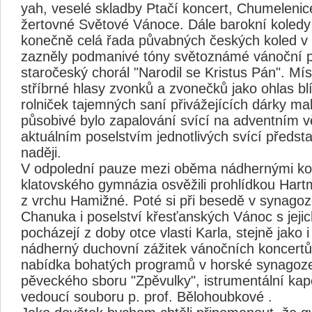
yah, veselé skladby Ptačí koncert, Chumelenic
žertovné Světové Vánoce. Dále barokní koled
konečně celá řada půvabných českých koled v 
zazněly podmanivé tóny světoznámé vánoční pí
staročeský chorál "Narodil se Kristus Pán". Mí
stříbrné hlasy zvonků a zvonečků jako ohlas blí
rolniček tajemných saní přivážejících dárky ma
působivé bylo zapalování svící na adventním v
aktuálním poselstvím jednotlivých svící představ
naději.
V odpolední pauze mezi oběma nádhernými kon
klatovského gymnázia osvěžili prohlídkou Hart
z vrchu Hamižné. Poté si při besedě v synagoz
Chanuka i poselství křesťanských Vánoc s jejic
pocházejí z doby otce vlasti Karla, stejně jako
nádherný duchovní zážitek vánočních koncertů, 
nabídka bohatých programů v horské synagoze
pěveckého sboru "Zpěvulky", istrumentální ka
vedoucí souboru p. prof. Bělohoubkové .