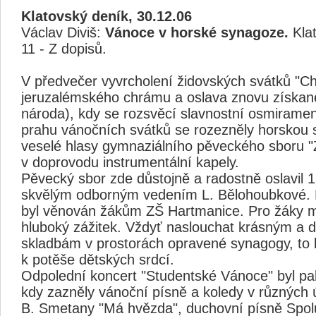
Klatovský deník, 30.12.06
Václav Diviš:
Vánoce v horské synagoze.
Klat
11 - Z dopisů.
V předvečer vyvrcholení židovských svátků "C
jeruzalémského chrámu a oslava znovu získan
národa), kdy se rozsvěcí slavnostní osmiramen
prahu vánočních svátků se rozezněly horskou
veselé hlasy gymnaziálního pěveckého sboru "
v doprovodu instrumentální kapely.
Pěvecký sbor zde důstojně a radostně oslavil 1
skvělým odborným vedením L. Bělohoubkové. 
byl věnován žákům ZŠ Hartmanice. Pro žáky mí
hluboký zážitek. Vždyť naslouchat krásným a
skladbám v prostorách opravené synagogy, to 
k potěše dětských srdcí.
Odpolední koncert "Studentské Vánoce" byl pak
kdy zazněly vánoční písně a koledy v různých 
B. Smetany "Má hvězda", duchovní písně Spol