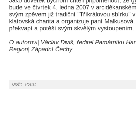
Jako dovětek bychom chtěli připomenout, že g
bude ve čtvrtek 4. ledna 2007 v arciděkanském
svým zpěvem již tradiční "Tříkrálovou sbírku" 
klatovská charita a organizuje paní Malkusová
překvapí a potěší svým skvělým vystoupením.
O autorovi| Václav Diviš, ředitel Památníku Ha
Region| Západní Čechy
Uložit
Poslat