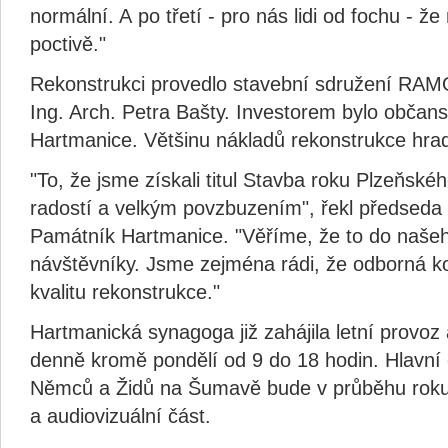
normální. A po třetí - pro nás lidi od fochu - 
poctivě."
Rekonstrukci provedlo stavební sdružení RAMO
Ing. Arch. Petra Bašty. Investorem bylo občan
Hartmanice. Většinu nákladů rekonstrukce hrad
"To, že jsme získali titul Stavba roku Plzeňskéh
radostí a velkým povzbuzením", řekl předseda
Památník Hartmanice. "Věříme, že to do našeh
návštěvníky. Jsme zejména rádi, že odborná ko
kvalitu rekonstrukce."
Hartmanická synagoga již zahájila letní provoz
denně kromě pondělí od 9 do 18 hodin. Hlavní 
Němců a Židů na Šumavě bude v průběhu roku
a audiovizuální část.