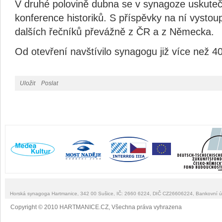
V druhé polovině dubna se v synagoze uskute
konference historiků. S příspěvky na ní vystoupí
dalších řečníků převážně z ČR a z Německa.
Od otevření navštívilo synagogu již více než 4
Uložit
Poslat
Horská synagoga Hartmanice, 342 00 Sušice, IČ: 2660 6224, DIČ CZ26606224, Bankovní 
Copyright © 2010 HARTMANICE.CZ, Všechna práva vyhrazena