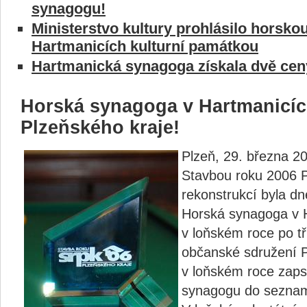
synagogu!
Ministerstvo kultury prohlásilo horsk
Hartmanicích kulturní památkou
Hartmanická synagoga získala dvě cen
Horská synagoga v Hartmanicíc
Plzeňského kraje!
Plzeň, 29. března 2
Stavbou roku 2006 P
rekonstrukcí byla dn
Horská synagoga v H
v loňském roce po tř
občanské sdružení P
v loňském roce zaps
synagogu do seznam