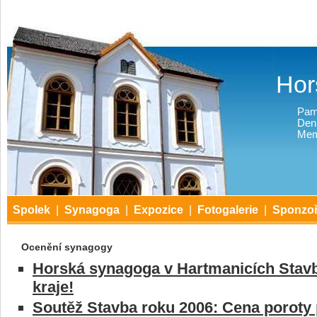
Hor
Pam
Den
Mem
Spolek
|
Synagoga
|
Expozice
|
Fotogalerie
|
Sponzoř
Ocenění synagogy
Horská synagoga v Hartmanicích Stav
kraje!
Soutěž Stavba roku 2006: Cena poroty