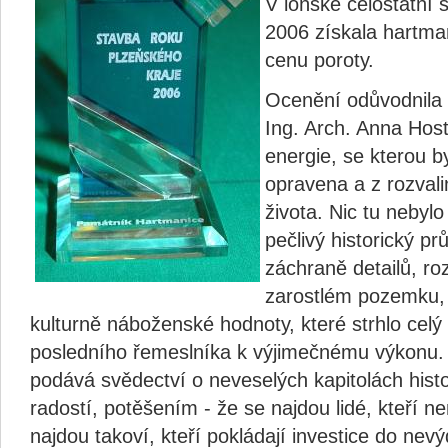
V loňské celostátní 
2006 získala hartma
cenu poroty.
Ocenění odůvodnila
Ing. Arch. Anna Host
energie, se kterou 
opravena a z rozval
života. Nic tu neby
pečlivý historický p
záchraně detailů, ro
zarostlém pozemku, 
kulturně náboženské hodnoty, které strhlo cel
posledního řemeslníka k výjimečnému výkonu. 
podává svědectví o neveselých kapitolách histo
radostí, potěšením - že se najdou lidé, kteří ne
najdou takoví, kteří pokládají investice do ne