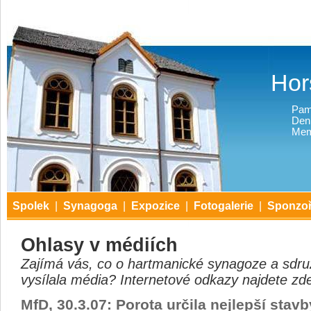
Hor
Pam
Den
Mem
Spolek
|
Synagoga
|
Expozice
|
Fotogalerie
|
Sponzoř
Ohlasy v médiích
Zajímá vás, co o hartmanické synagoze a sdruž
vysílala média? Internetové odkazy najdete zd
MfD, 30.3.07: Porota určila nejlepší stavby