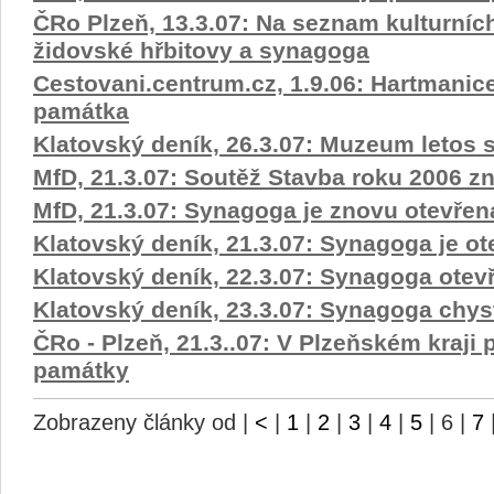
ČRo Plzeň, 13.3.07: Na seznam kulturníc
židovské hřbitovy a synagoga
Cestovani.centrum.cz, 1.9.06: Hartmanice
památka
Klatovský deník, 26.3.07: Muzeum letos s
MfD, 21.3.07: Soutěž Stavba roku 2006 zn
MfD, 21.3.07: Synagoga je znovu otevře
Klatovský deník, 21.3.07: Synagoga je ot
Klatovský deník, 22.3.07: Synagoga ote
Klatovský deník, 23.3.07: Synagoga chyst
ČRo - Plzeň, 21.3..07: V Plzeňském kraji p
památky
Zobrazeny články od
|
<
|
1
|
2
|
3
|
4
|
5
|
6
|
7