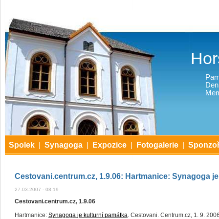
Hor
Pam
Den
Mem
Spolek
|
Synagoga
|
Expozice
|
Fotogalerie
|
Sponzoř
Cestovani.centrum.cz, 1.9.06: Hartmanice: Synagoga je
27.03.2007 - 08:19
Cestovani.centrum.cz, 1.9.06
Hartmanice:
Synagoga je kulturní památka
. Cestovani. Centrum.cz, 1. 9. 2006