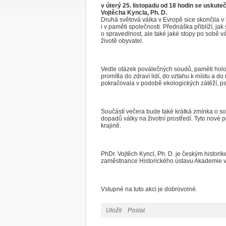
v úterý 25. listopadu od 18 hodin se uskut
Vojtěcha Kyncla, Ph. D.
Druhá světová válka v Evropě sice skončila v k
i v paměti společnosti. Přednáška přiblíží, j
o spravedlnost, ale také jaké stopy po sobě 
životě obyvatel.
Vedle otázek poválečných soudů, paměti holoka
promítla do zdraví lidí, do vztahu k místu a d
pokračovala v podobě ekologických zátěží, psy
Součástí večera bude také krátká zmínka o so
dopadů války na životní prostředí. Tyto nové p
krajině.
PhDr. Vojtěch Kyncl, Ph. D. je českým histori
zaměstnance Historického ústavu Akademie v
Vstupné na tuto akci je dobrovolné.
Uložit
Poslat