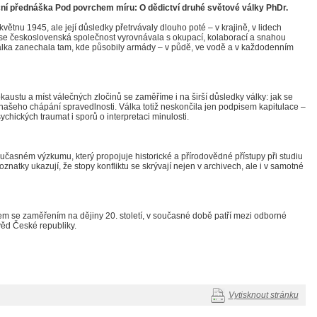
eční přednáška Pod povrchem míru: O dědictví druhé světové války PhDr.
větnu 1945, ale její důsledky přetrvávaly dlouho poté – v krajině, v lidech
ak se československá společnost vyrovnávala s okupací, kolaborací a snahou
válka zanechala tam, kde působily armády – v půdě, ve vodě a v každodenním
ustu a míst válečných zločinů se zaměříme i na širší důsledky války: jak se
o našeho chápání spravedlnosti. Válka totiž neskončila jen podpisem kapitulace –
chických traumat i sporů o interpretaci minulosti.
učasném výzkumu, který propojuje historické a přírodovědné přístupy při studiu
oznatky ukazují, že stopy konfliktu se skrývají nejen v archivech, ale i v samotné
kem se zaměřením na dějiny 20. století, v současné době patří mezi odborné
ěd České republiky.
Vytisknout stránku