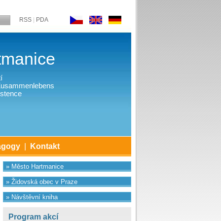
RSS
|
PDA
tmanice
í
 Zusammenlebens
stence
agogy
|
Kontakt
» Město Hartmanice
» Židovská obec v Praze
» Návštěvní kniha
Program akcí