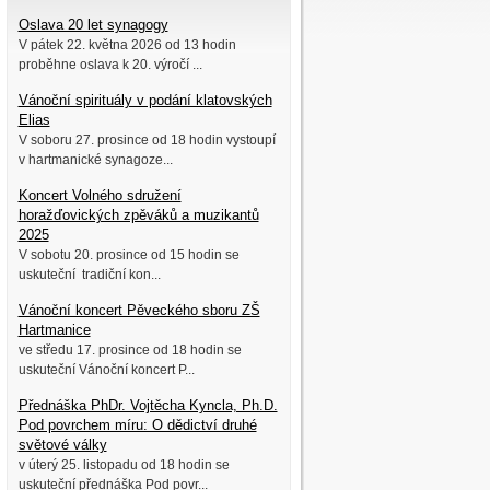
Oslava 20 let synagogy
V pátek 22. května 2026 od 13 hodin
proběhne oslava k 20. výročí ...
Vánoční spirituály v podání klatovských
Elias
V soboru 27. prosince od 18 hodin vystoupí
v hartmanické synagoze...
Koncert Volného sdružení
horažďovických zpěváků a muzikantů
2025
V sobotu 20. prosince od 15 hodin se
uskuteční tradiční kon...
Vánoční koncert Pěveckého sboru ZŠ
Hartmanice
ve středu 17. prosince od 18 hodin se
uskuteční Vánoční koncert P...
Přednáška PhDr. Vojtěcha Kyncla, Ph.D.
Pod povrchem míru: O dědictví druhé
světové války
v úterý 25. listopadu od 18 hodin se
uskuteční přednáška Pod povr...