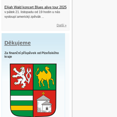
Elijah Wald koncert Blues alive tour 2025
v pátek 21. listopadu od 19 hodin u nás
vystoupí americký zpěvák ...
Další »
Děkujeme
Za finanční příspěvek od Plzeňského
kraje