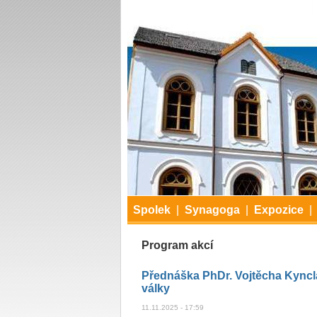
Spolek
|
Synagoga
|
Expozice
|
Program akcí
Přednáška PhDr. Vojtěcha Kyncla
války
11.11.2025 - 17:59