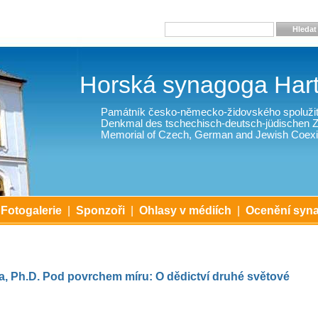
Hledat
Horská synagoga Har
Památník česko-německo-židovského spolužit
Denkmal des tschechisch-deutsch-jüdischen
Memorial of Czech, German and Jewish Coexi
Fotogalerie
|
Sponzoři
|
Ohlasy v médiích
|
Ocenění syn
, Ph.D. Pod povrchem míru: O dědictví druhé světové