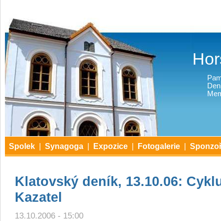
Hor
Pam
Den
Mem
Spolek
|
Synagoga
|
Expozice
|
Fotogalerie
|
Sponzoř
Klatovský deník, 13.10.06: Cyk
Kazatel
13.10.2006 - 15:00