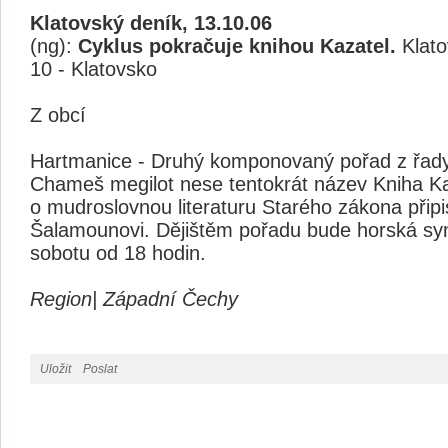
Klatovský deník, 13.10.06
(ng):
Cyklus pokračuje knihou Kazatel.
Klato
10 - Klatovsko
Z obcí
Hartmanice - Druhý komponovaný pořad z řady 
Chameš megilot nese tentokrát název Kniha Ka
o mudroslovnou literaturu Starého zákona při
Šalamounovi. Dějištěm pořadu bude horská sy
sobotu od 18 hodin.
Region| Západní Čechy
Uložit
Poslat