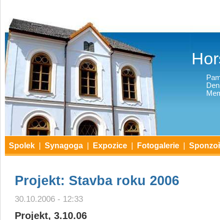
Hor
Pam
Den
Mem
Spolek
|
Synagoga
|
Expozice
|
Fotogalerie
|
Sponzoř
Projekt: Stavba roku 2006
30.10.2006 - 12:33
Projekt, 3.10.06