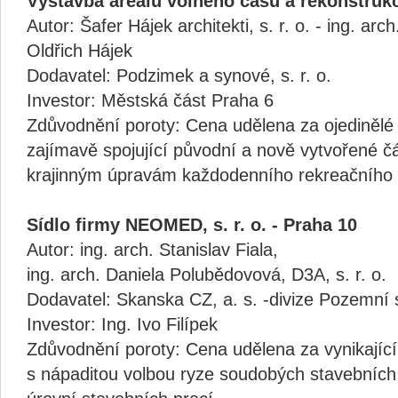
Výstavba areálu volného času a rekonstruk
Autor: Šafer Hájek architekti, s. r. o. - ing. arc
Oldřich Hájek
Dodavatel: Podzimek a synové, s. r. o.
Investor: Městská část Praha 6
Zdůvodnění poroty: Cena udělena za ojedinělé 
zajímavě spojující původní a nově vytvořené čá
krajinným úpravám každodenního rekreačního 
Sídlo firmy NEOMED, s. r. o. - Praha 10
Autor: ing. arch. Stanislav Fiala,
ing. arch. Daniela Polubědovová, D3A, s. r. o.
Dodavatel: Skanska CZ, a. s. -divize Pozemní s
Investor: Ing. Ivo Filípek
Zdůvodnění poroty: Cena udělena za vynikající
s nápaditou volbou ryze soudobých stavebních