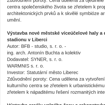
Zdůvodnění poroty: Cena udělena za ojedinělé 
centra společenského života se zřetelem k pr
architektonických prvků a k skvělé symbióze ar
umění.
Výstavba nové městské víceúčelové haly a
stadionu v Liberci
Autor: BFB - studio, s. r. o. -
ing. arch. Antonín Buchta a kolektiv
Dodavatel: SYNER, s. r. o.
WARMNIS s. r. o.
Investor: Statutární město Liberec
Zdůvodnění poroty: Cena udělena za vytvoření
kulturního centra se zřetelem k urbanistickému 
zřetelem k nápaditému řešení rozmanitých inter