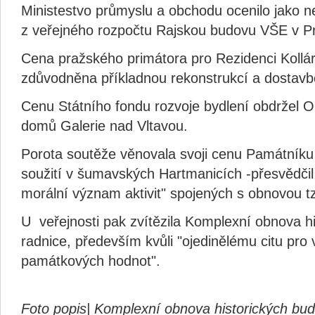
Ministestvo průmyslu a obchodu ocenilo jako n
z veřejného rozpočtu Rajskou budovu VŠE v P
Cena pražského primátora pro Rezidenci Kollár
zdůvodněna příkladnou rekonstrukcí a dostavb
Cenu Státního fondu rozvoje bydlení obdržel 
domů Galerie nad Vltavou.
Porota soutěže věnovala svoji cenu Památník
soužití v šumavských Hartmanicích -přesvědčil 
morální význam aktivit" spojených s obnovou t
U veřejnosti pak zvítězila Komplexní obnova hi
radnice, především kvůli "ojedinělému citu pro
památkových hodnot".
Foto popis| Komplexní obnova historických bud