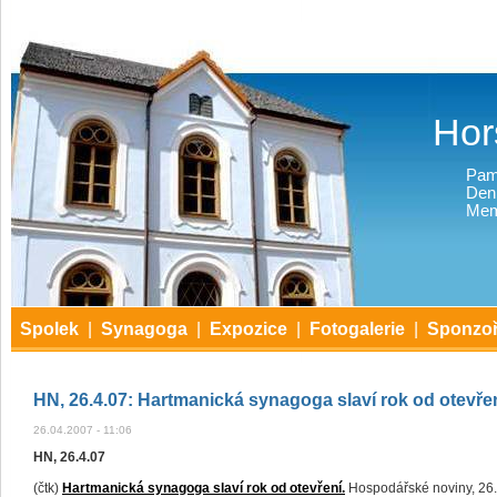
Hor
Pam
Den
Mem
Spolek
|
Synagoga
|
Expozice
|
Fotogalerie
|
Sponzoř
HN, 26.4.07: Hartmanická synagoga slaví rok od otevře
26.04.2007 - 11:06
HN, 26.4.07
(čtk)
Hartmanická synagoga slaví rok od otevření.
Hospodářské noviny, 26. 