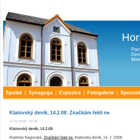
Hor
Pam
Den
Mem
Spolek
|
Synagoga
|
Expozice
|
Fotogalerie
|
Sponzoř
Klatovský deník, 14.2.08: Značkám řekli ne
17.02.2008 - 18:49
Klatovský deník, 14.2.08
Radmila Nagovská:
Značkám řekli ne.
Klatovský deník, 14. 2. 2008.