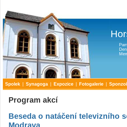
Hor
Pam
Den
Mem
Spolek
|
Synagoga
|
Expozice
|
Fotogalerie
|
Sponzoř
Program akcí
Beseda o natáčení televizního se
Modrava