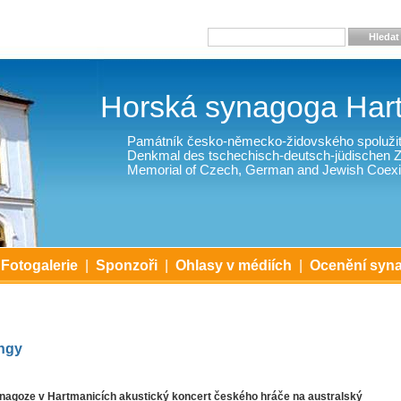
Hledat
Horská synagoga Har
Památník česko-německo-židovského spolužit
Denkmal des tschechisch-deutsch-jüdischen
Memorial of Czech, German and Jewish Coexi
Fotogalerie
|
Sponzoři
|
Ohlasy v médiích
|
Ocenění syn
ngy
ynagoze v Hartmanicích akustický koncert českého hráče na australský