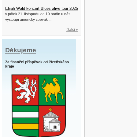
Elijah Wald koncert Blues alive tour 2025
v pátek 21. listopadu od 19 hodin u nás
vystoupí americký zpěvák ...
Další »
Děkujeme
Za finanční příspěvek od Plzeňského
kraje