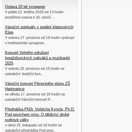
Oslava 20 let synagogy
V pátek 22. května 2026 od 13 hodin
proběhne oslava k 20. výročí ...
Vánoční spirituály v podání klatovských
Elias
V soboru 27. prosince od 18 hodin vystoupí
v hartmanické synagoze...
Koncert Volného sdružení
horažďovických zpěváků a muzikantů
2025
V sobotu 20. prosince od 15 hodin se
uskuteční tradiční kon...
Vánoční koncert Pěveckého sboru ZŠ
Hartmanice
ve středu 17. prosince od 18 hodin se
uskuteční Vánoční koncert P...
Přednáška PhDr. Vojtěcha Kyncla, Ph.D.
Pod povrchem míru: O dědictví druhé
světové války
v úterý 25. listopadu od 18 hodin se
uskuteční přednáška Pod povr...