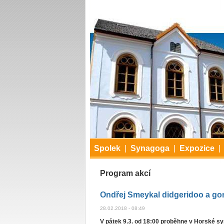
Spolek
|
Synagoga
|
Expozice
|
Program akcí
Ondřej Smeykal didgeridoo a go
28.02.2018 - 08:49
V pátek 9.3. od 18:00 proběhne v Horské s