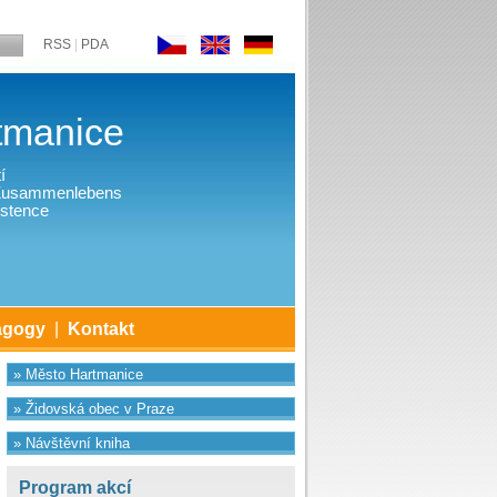
RSS
|
PDA
tmanice
í
 Zusammenlebens
stence
agogy
|
Kontakt
» Město Hartmanice
» Židovská obec v Praze
» Návštěvní kniha
Program akcí