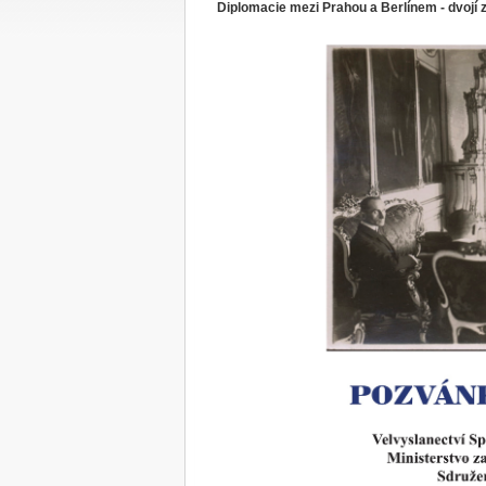
Diplomacie mezi Prahou a Berlínem - dvojí