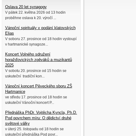
Oslava 20 let synagogy
V pátek 22. května 2026 od 13 hodin
proběhne oslava k 20. výročí ...
Vánoční spirituály v podání klatovských
Elias
V soboru 27. prosince od 18 hodin vystoupí
v hartmanické synagoze...
Koncert Volného sdružení
horažďovických zpěváků a muzikantů
2025
V sobotu 20. prosince od 15 hodin se
uskuteční tradiční kon...
Vánoční koncert Pěveckého sboru ZŠ
Hartmanice
ve středu 17. prosince od 18 hodin se
uskuteční Vánoční koncert P...
Přednáška PhDr. Vojtěcha Kyncla, Ph.D.
Pod povrchem míru: O dědictví druhé
světové války
v úterý 25. listopadu od 18 hodin se
uskuteční přednáška Pod povr...