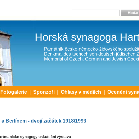
Hledat
Horská synagoga Har
Památník česko-německo-židovského spolužit
Denkmal des tschechisch-deutsch-jüdischen
Memorial of Czech, German and Jewish Coexi
Fotogalerie
|
Sponzoři
|
Ohlasy v médiích
|
Ocenění syn
a Berlínem - dvojí začátek 1918/1993
Hartmanické synagogy uskuteční výstava