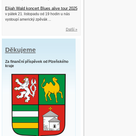
Elijah Wald koncert Blues alive tour 2025
v pátek 21. listopadu od 19 hodin u nás
vystoupí americký zpěvák ...
Další »
Děkujeme
Za finanční příspěvek od Plzeňského
kraje