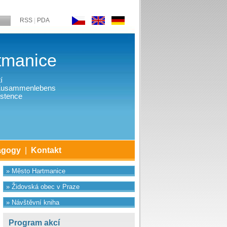
RSS
|
PDA
tmanice
í
 Zusammenlebens
stence
agogy
|
Kontakt
» Město Hartmanice
» Židovská obec v Praze
» Návštěvní kniha
Program akcí