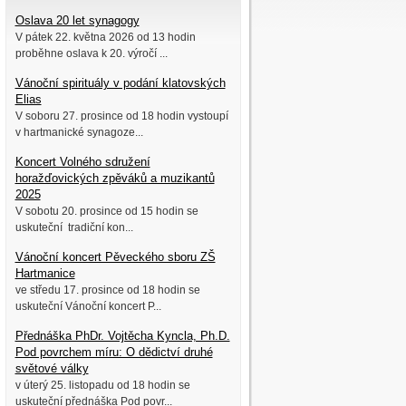
Oslava 20 let synagogy
V pátek 22. května 2026 od 13 hodin
proběhne oslava k 20. výročí ...
Vánoční spirituály v podání klatovských
Elias
V soboru 27. prosince od 18 hodin vystoupí
v hartmanické synagoze...
Koncert Volného sdružení
horažďovických zpěváků a muzikantů
2025
V sobotu 20. prosince od 15 hodin se
uskuteční tradiční kon...
Vánoční koncert Pěveckého sboru ZŠ
Hartmanice
ve středu 17. prosince od 18 hodin se
uskuteční Vánoční koncert P...
Přednáška PhDr. Vojtěcha Kyncla, Ph.D.
Pod povrchem míru: O dědictví druhé
světové války
v úterý 25. listopadu od 18 hodin se
uskuteční přednáška Pod povr...