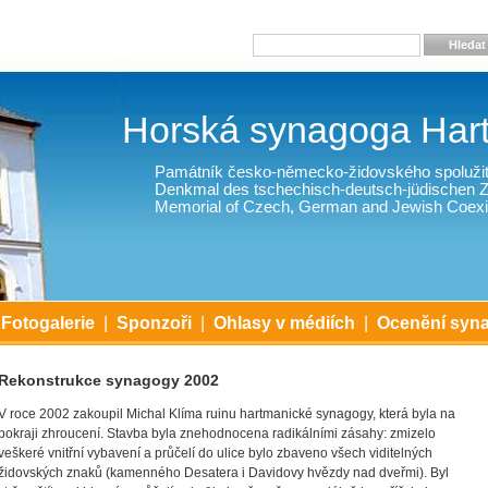
Hledat
Horská synagoga Har
Památník česko-německo-židovského spolužit
Denkmal des tschechisch-deutsch-jüdischen
Memorial of Czech, German and Jewish Coexi
Fotogalerie
|
Sponzoři
|
Ohlasy v médiích
|
Ocenění syn
Rekonstrukce synagogy 2002
V roce 2002 zakoupil Michal Klíma ruinu hartmanické synagogy, která byla na
pokraji zhroucení. Stavba byla znehodnocena radikálními zásahy: zmizelo
veškeré vnitřní vybavení a průčelí do ulice bylo zbaveno všech viditelných
židovských znaků (kamenného Desatera i Davidovy hvězdy nad dveřmi). Byl