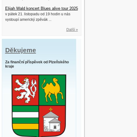
Elijah Wald koncert Blues alive tour 2025
v pátek 21. listopadu od 19 hodin u nás
vystoupí americký zpěvák ...
Další »
Děkujeme
Za finanční příspěvek od Plzeňského
kraje