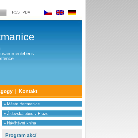
RSS
|
PDA
tmanice
í
 Zusammenlebens
stence
agogy
|
Kontakt
» Město Hartmanice
» Židovská obec v Praze
» Návštěvní kniha
Program akcí