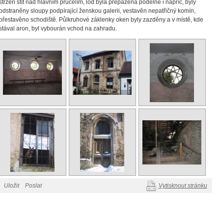
stržen štít nad hlavním průčelím, loď byla přepažena podélně i napříč, byly
odstraněny sloupy podpírající ženskou galerii, vestavěn nepatřičný komín,
přestavěno schodiště. Půlkruhové záklenky oken byly zazděny a v místě, kde
stával aron, byl vybourán vchod na zahradu.
Uložit
Poslat
Vytisknout stránku